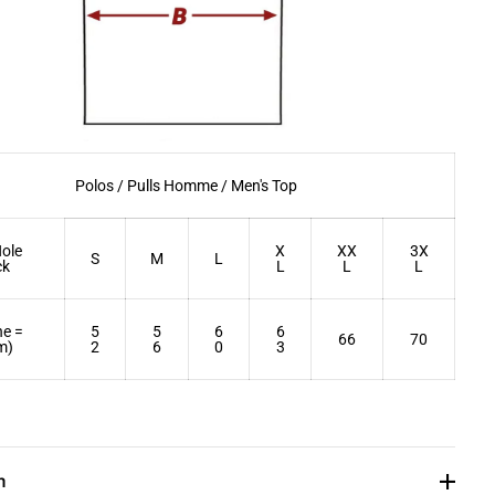
Polos / Pulls Homme / Men's Top
Hole
X
XX
3X
S
M
L
ck
L
L
L
ne =
5
5
6
6
66
70
m)
2
6
0
3
n