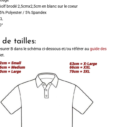
Rouge
olf brodé 2,5cmx2,5cm en blanc sur le coeur
95% Polyester / 5% Spandex
XL
0°
de tailles:
surer B dans le schéma ci-dessous et/ou référer au
guide des
et.