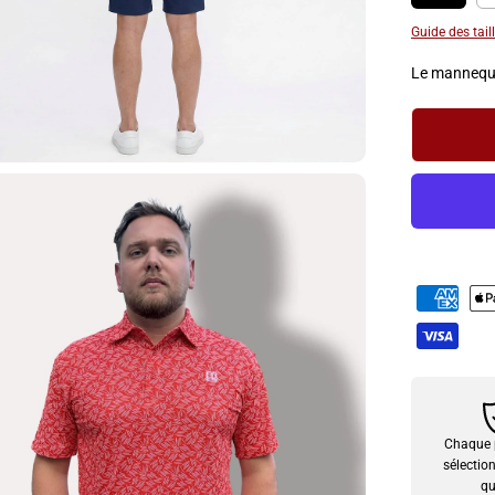
N
T
Guide des tail
E
Le mannequi
Chaque p
sélectio
qu