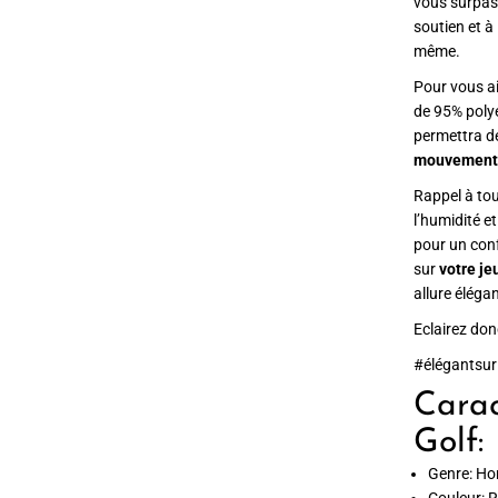
vous surpass
soutien et à
même.
Pour vous a
de 95% polye
permettra 
mouvement
Rappel à to
l’humidité et
pour un conf
sur
votre je
allure éléga
Eclairez don
#élégantsur
Carac
Golf:
Genre: H