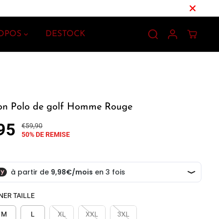
ROPOS
DESTOCK
on Polo de golf Homme Rouge
95
€59,90
P
T
50% DE REMISE
R
U
I
A
X
S
R
S
É
A
G
U
NER TAILLE
U
V
L
É
M
L
XL
XXL
3XL