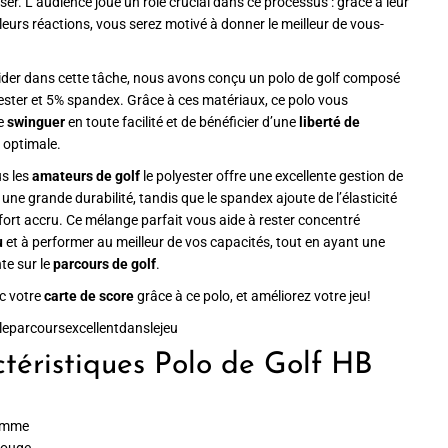
er. L’audience joue un rôle crucial dans ce processus : grâce à leur
 leurs réactions, vous serez motivé à donner le meilleur de vous-
ider dans cette tâche, nous avons conçu un polo de golf composé
ster et 5% spandex. Grâce à ces matériaux, ce polo vous
de
swinguer
en toute facilité et de bénéficier d’une
liberté de
optimale.
us les
amateurs de golf
le polyester offre une excellente gestion de
 une grande durabilité, tandis que le spandex ajoute de l’élasticité
ort accru. Ce mélange parfait vous aide à rester concentré
u
et à performer au meilleur de vos capacités, tout en ayant une
nte sur le
parcours de golf
.
c votre
carte de score
grâce à ce polo, et améliorez votre jeu!
leparcoursexcellentdanslejeu
téristiques Polo de Golf HB
omme