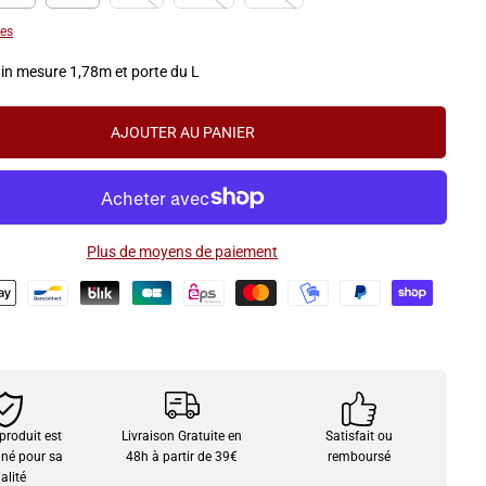
I
les
E
R
n mesure 1,78m et porte du L
AJOUTER AU PANIER
Plus de moyens de paiement
roduit est
Livraison Gratuite en
Satisfait ou
nné pour sa
48h à partir de 39€
remboursé
alité