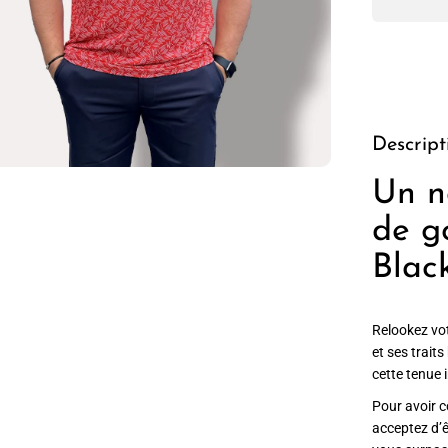
Descript
Un n
de g
Blac
Relookez vot
et ses trait
cette tenue 
Pour avoir co
acceptez d’ê