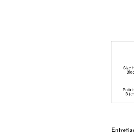
Size 
Bla
Poitri
B (c
Entretie