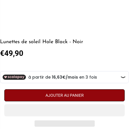
Lunettes de soleil Hole Black - Noir
€49,90
P
R
I
X
R
É
G
AJOUTER AU PANIER
U
L
I
E
R